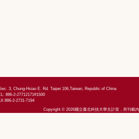
Sec. 3, Chung-Hsiao E. Rd. Taipei 106,Taiwan, Republic of China
L: 886-2-27712171#1500
X:886-2-2731-7194
Copyright © 2026國立臺北科技大學主計室，所