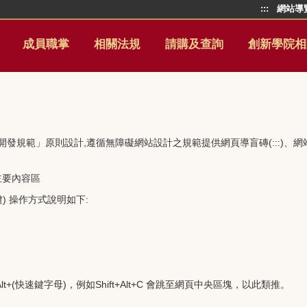
:::
網站導
成員職掌
相關法規
請購及查詢
創新學院相
發規範」原則設計,遵循無障礙網站設計之規範提供網頁導盲磚(:::)、網站導覽 (Sit
主要內容區
鍵) 操作方式說明如下:
Alt+(快速鍵字母)，例如Shift+Alt+C 會跳至網頁中央區塊，以此類推。