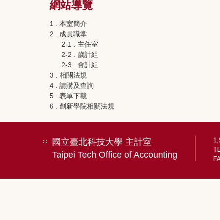
網站導覽
1 . 本室簡介
2 . 成員職掌
2-1 . 主任室
2-2 . 歲計組
2-3 . 會計組
3 . 相關法規
4 . 請購及查詢
5 . 表單下載
6 . 創新學院相關法規
1,
國立臺北科技大學 主計室
:::
TE
Taipei Tech Office of Accounting
FA